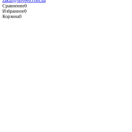
zakaz@noveen.com.ua
Сравнение
0
Избранное
0
Корзина
0