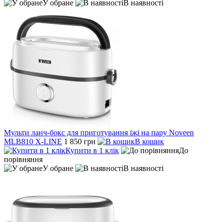
У обране
В наявності
Мульти ланч-бокс для приготування їжі на пару Noveen
MLB810 X-LINE
1 850 грн
В кошик
Купити в 1 клік
До
порівняння
У обране
В наявності