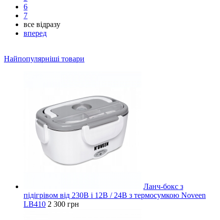
6
7
все відразу
вперед
Найпопулярніші товари
Ланч-бокс з
підігрівом від 230В і 12В / 24В з термосумкою Noveen
LB410
2 300 грн