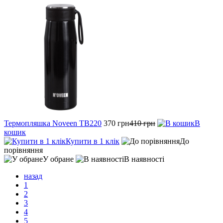
Термопляшка Noveen TB220
370 грн
410 грн
В
кошик
Купити в 1 клік
До
порівняння
У обране
В наявності
назад
1
2
3
4
5