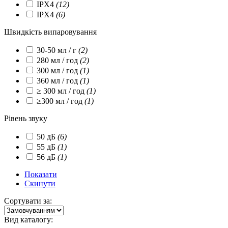
IPX4
(12)
IPХ4
(6)
Швидкість випаровування
30-50 мл / г
(2)
280 мл / год
(2)
300 мл / год
(1)
360 мл / год
(1)
≥ 300 мл / год
(1)
≥300 мл / год
(1)
Рівень звуку
50 дБ
(6)
55 дБ
(1)
56 дБ
(1)
Показати
Скинути
Сортувати за:
Вид каталогу: