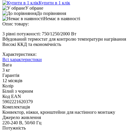
Купити в 1 клік
У обране
До порівняння
Немає в наявності
Опис товару:
3 рівні потужності: 750/1250/2000 Вт
Вбудований термостат для контролю температури нагрівання
Високі ККД та економічність
Характеристики:
Всі характеристики
Вага
3 кг
Гарантія
12 місяців
Колір
Білий з чорним
Код ЕАN
5902221620379
Комплектація
Конвектор, ніжки, кронштейни для настінного монтажу
Джерело живлення
220-240 В, 50/60 Гц
Потужність