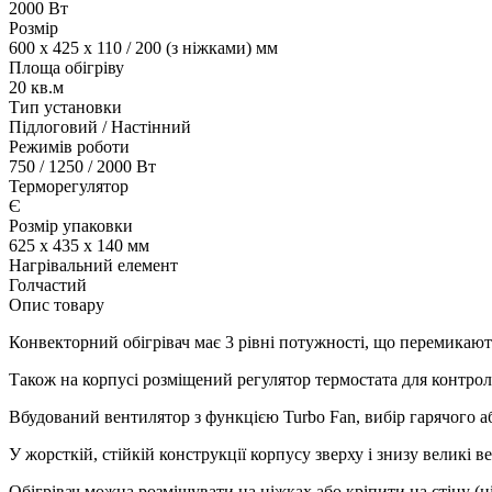
2000 Вт
Розмір
600 х 425 х 110 / 200 (з ніжками) мм
Площа обігріву
20 кв.м
Тип установки
Підлоговий / Настінний
Режимів роботи
750 / 1250 / 2000 Вт
Терморегулятор
Є
Розмір упаковки
625 х 435 х 140 мм
Нагрівальний елемент
Голчастий
Опис товару
Конвекторний обігрівач має 3 рівні потужності, що перемикаютьс
Також на корпусі розміщений регулятор термостата для контрол
Вбудований вентилятор з функцією Turbo Fan, вибір гарячого а
У жорсткій, стійкій конструкції корпусу зверху і знизу великі в
Обігрівач можна розміщувати на ніжках або кріпити на стіну (н