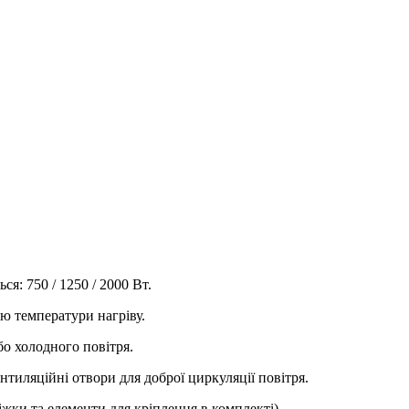
я: 750 / 1250 / 2000 Вт.
ю температури нагріву.
бо холодного повітря.
ентиляційні отвори для доброї циркуляції повітря.
іжки та елементи для кріплення в комплекті).