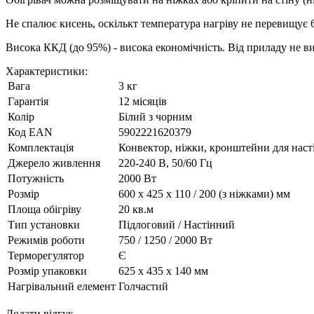
Не спалює кисень, оскількт температура нагріву не перевищує 60
Висока ККД (до 95%) - висока економічність. Від приладу не в
Характеристики:
Вага
3 кг
Гарантія
12 місяців
Колір
Білий з чорним
Код ЕАN
5902221620379
Комплектація
Конвектор, ніжки, кронштейни для нас
Джерело живлення
220-240 В, 50/60 Гц
Потужність
2000 Вт
Розмір
600 х 425 х 110 / 200 (з ніжками) мм
Площа обігріву
20 кв.м
Тип установки
Підлоговий / Настінний
Режимів роботи
750 / 1250 / 2000 Вт
Терморегулятор
Є
Розмір упаковки
625 х 435 х 140 мм
Нагрівальний елемент
Голчастий
Додати відгук