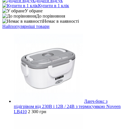
Додати відгук
Купити в 1 клік
У обране
До порівняння
Немає в наявності
Найпопулярніші товари
Ланч-бокс з
підігрівом від 230В і 12В / 24В з термосумкою Noveen
LB410
2 300 грн