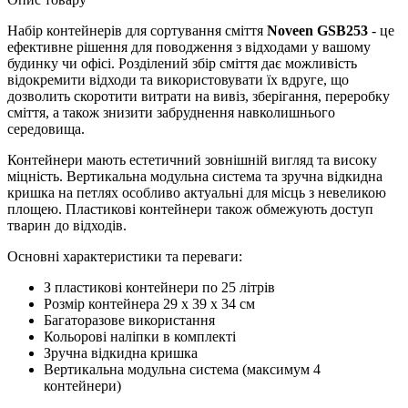
Набір контейнерів для сортування сміття
Noveen GSB253
- це
ефективне рішення для поводження з відходами у вашому
будинку чи офісі. Розділений збір сміття дає можливість
відокремити відходи та використовувати їх вдруге, що
дозволить скоротити витрати на вивіз, зберігання, переробку
сміття, а також знизити забруднення навколишнього
середовища.
Контейнери мають естетичний зовнішній вигляд та високу
міцність. Вертикальна модульна система та зручна відкидна
кришка на петлях особливо актуальні для місць з невеликою
площею. Пластикові контейнери також обмежують доступ
тварин до відходів.
Основні характеристики та переваги:
З пластикові контейнери по 25 літрів
Розмір контейнера 29 х 39 х 34 см
Багаторазове використання
Кольорові наліпки в комплекті
Зручна відкидна кришка
Вертикальна модульна система (максимум 4
контейнери)