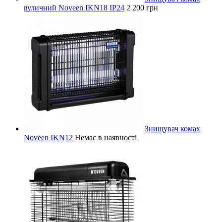
вуличний Noveen IKN18 IP24
2 200 грн
Знищувач комах
Noveen IKN12
Немає в наявності