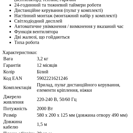
24-годинний та тижневий таймери роботи
Дистанційне керування (пульт у комплекті)
Настінний монтаж (монтажний набір у комплекті)
Світлодіодний дисплей
Автоматичне увімкнення / вимкнення у вказаний час
Функція вентилятора
Дві жалюзі, що гойдаються
Тиха робота
Характеристики:
Вага
3,2 кг
Гарантія
12 місяців
Колір
Білий
Код ЕАN
5902221621246
Прилад, пульт дистанційного керування,
Комплектація
елементи кріплення, ніжки
Джерело
220-240 В, 50/60 Гц
живлення
Потужність
2000 Вт
Розмір
580 x 200 x 125 мм (довжина отвору 490 мм)
Довжина
1,5 м
кабелю