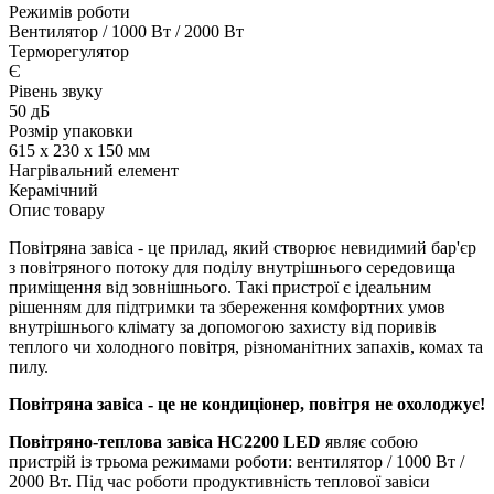
Режимів роботи
Вентилятор / 1000 Вт / 2000 Вт
Терморегулятор
Є
Рівень звуку
50 дБ
Розмір упаковки
615 x 230 х 150 мм
Нагрівальний елемент
Керамічний
Опис товару
Повітряна завіса - це прилад, який створює невидимий бар'єр
з повітряного потоку для поділу внутрішнього середовища
приміщення від зовнішнього. Такі пристрої є ідеальним
рішенням для підтримки та збереження комфортних умов
внутрішнього клімату за допомогою захисту від поривів
теплого чи холодного повітря, різноманітних запахів, комах та
пилу.
Повітряна завіса
- це не кондиціонер, повітря не охолоджує!
Повітряно-теплова завіса HC2200 LED
являє собою
пристрій із трьома режимами роботи: вентилятор / 1000 Вт /
2000 Вт.
Під час роботи продуктивність теплової завіси