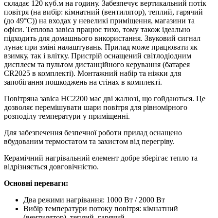
складає 120 куб.м на годину.
Забезпечує вертикальний потік
повітря (на вибір:
кімнатний (вентилятор)
, теплий, гарячий
(до 49°С)
) на входах у невеликі приміщення, магазини та
офіси. Теплова завіса працює тихо, тому також ідеально
підходить для домашнього використання.
Звуковий сигнал
лунає при зміні налаштувань.
Прилад може працювати як
взимку, так і влітку. Пристрій оснащений світлодіодним
дисплеєм та пультом дистанційного керування (батарея
CR2025 в комплекті).
Монтажний набір та ніжки для
запобігання пошкоджень на стінах в комплекті.
Повітряна завіса HC2200 має дві жалюзі, що гойдаються. Це
дозволяє перемішувати шари повітря для рівномірного
розподілу температури у приміщенні.
Для забезпечення безпечної роботи прилад оснащено
вбудованим термостатом та захистом від перегріву.
Керамічний нагрівальний елемент добре зберігає тепло та
відрізняється довговічністю.
Основні переваги:
Два режими нагрівання: 1000 Вт / 2000 Вт
Вибір температури потоку повітря: кімнатний
(вентилятор), теплий, гарячий