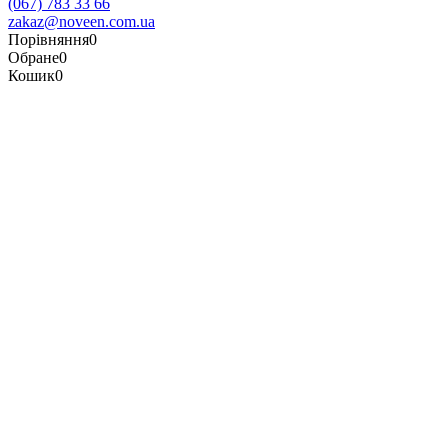
(067) 783 33 66
zakaz@noveen.com.ua
Порівняння
0
Обране
0
Кошик
0