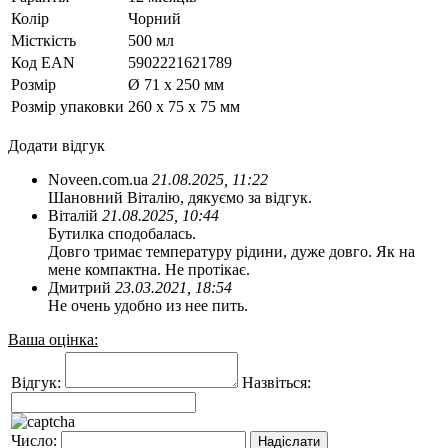
Колір
Чорний
Місткість
500 мл
Код ЕАN
5902221621789
Розмір
Ø 71 x 250 мм
Розмір упаковки
260 х 75 х 75 мм
Додати відгук
Noveen.com.ua
21.08.2025, 11:22
Шановний Віталію, дякуємо за відгук.
Віталій
21.08.2025, 10:44
Бутилка сподобалась.
Довго тримає температуру рідини, дуже довго. Як на
мене компактна. Не протікає.
Дмитрий
23.03.2021, 18:54
Не очень удобно из нее пить.
Ваша оцінка:
Відгук:
Назвіться:
Число: