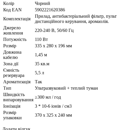
Колір
Чорний
Код ЕАN
5902221620386
Прилад, антибактеріальний фільтр, пульт
Комплектація
дистанційного керування, аромаолія.
Джерело
220-240 В, 50/60 Гц
живлення
Потужність
110 Вт
Розмір
335 х 280 х 196 мм
Довжина
1,45 м
кабелю
Зона дії
35 кв.м
Ємність
5,5 л
резервуара
Ароматизація
Так
Тип
Ультразвуковий + теплий туман
Швидкість
≥300 мл / год
випаровування
Іонізація
3 * 10-6 іонів / cм3
Розмір
370 х 325 х 240 мм
упаковки
Додати відгук