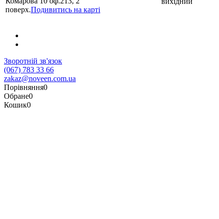
Комарова 10 оф.213, 2
вихідний
поверх.
Подивитись на карті
Зворотній зв'язок
(067) 783 33 66
zakaz@noveen.com.ua
Порівняння
0
Обране
0
Кошик
0