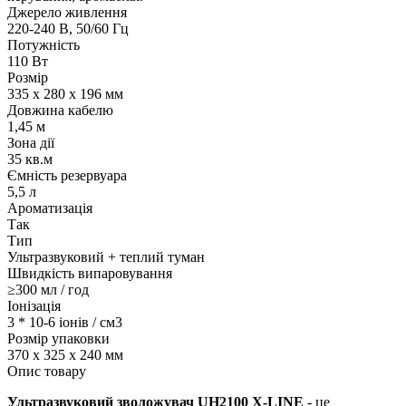
Джерело живлення
220-240 В, 50/60 Гц
Потужність
110 Вт
Розмір
335 х 280 х 196 мм
Довжина кабелю
1,45 м
Зона дії
35 кв.м
Ємність резервуара
5,5 л
Ароматизація
Так
Тип
Ультразвуковий + теплий туман
Швидкість випаровування
≥300 мл / год
Іонізація
3 * 10-6 іонів / cм3
Розмір упаковки
370 х 325 х 240 мм
Опис товару
Ультразвуковий зволожувач UH2100 X-LINE
- це