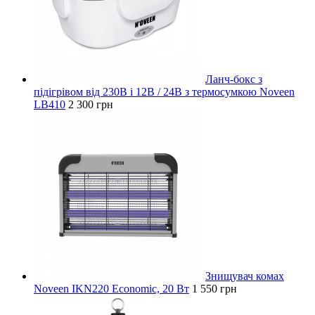
Ланч-бокс з
підігрівом від 230В і 12В / 24В з термосумкою Noveen
LB410
2 300 грн
Знищувач комах
Noveen IKN220 Economic, 20 Вт
1 550 грн