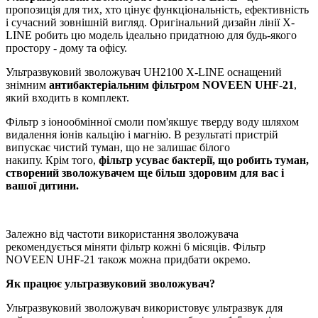
пропозиція для тих, хто цінує функціональність, ефективність
і сучасний зовнішній вигляд. Оригінальний дизайн лінії X-
LINE робить цю модель ідеально придатною для будь-якого
простору - дому та офісу.
Ультразвуковий зволожувач UH2100 X-LINE оснащений
знімним
антибактеріальним фільтром NOVEEN UHF-21
,
який входить в комплект.
Фільтр з іонообмінної смоли пом'якшує тверду воду шляхом
видалення іонів кальцію і магнію. В результаті пристрій
випускає чистий туман, що не залишає білого
накипу. Крім того,
фільтр усуває бактерії, що робить туман,
створений зволожувачем ще більш здоровим для вас і
вашої дитини.
Залежно від частоти використання зволожувача
рекомендується міняти фільтр кожні 6 місяців. Фільтр
NOVEEN UHF-21 також можна придбати окремо.
Як працює ультразвуковий зволожувач?
Ультразвуковий зволожувач використовує ультразвук для