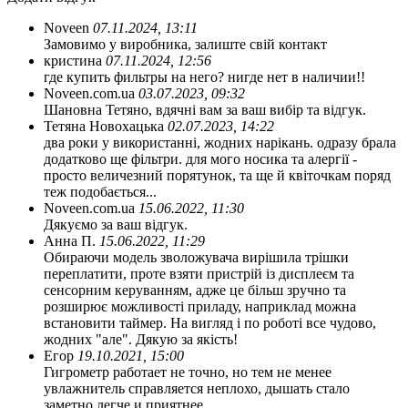
Noveen
07.11.2024, 13:11
Замовимо у виробника, залиште свій контакт
кристина
07.11.2024, 12:56
где купить фильтры на него? нигде нет в наличии!!
Noveen.com.ua
03.07.2023, 09:32
Шановна Тетяно, вдячні вам за ваш вибір та відгук.
Тетяна Новохацька
02.07.2023, 14:22
два роки у використанні, жодних нарікань. одразу брала
додатково ще фільтри. для мого носика та алергії -
просто величезний порятунок, та ще й квіточкам поряд
теж подобається...
Noveen.com.ua
15.06.2022, 11:30
Дякуємо за ваш відгук.
Анна П.
15.06.2022, 11:29
Обираючи модель зволожувача вирішила трішки
переплатити, проте взяти пристрій із дисплеєм та
сенсорним керуванням, адже це більш зручно та
розширює можливості приладу, наприклад можна
встановити таймер. На вигляд і по роботі все чудово,
жодних "але". Дякую за якість!
Егор
19.10.2021, 15:00
Гигрометр работает не точно, но тем не менее
увлажнитель справляется неплохо, дышать стало
заметно легче и приятнее