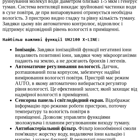
руйнування молекул води діаметром близько 1-5 мкм і генерує
туман. Система вентиляції викидає зруйновані частинки води
в сухе повітря, де при випаровуванні отримується необхідна
вологість. З пристрою видно гладку та рівну кількість туману.
Завдяки цьому він автоматично контролює, відновлює і
підтримує відповідний рівень вологості в приміщенні.
Найбільш важливі функції UH2100 X-LINE:
Іонізація.
Завдяки іонізаційній функції негативні іони
видаляють позитивні іони, завдяки чому мікроорганізми
падають на землю, а не досягають бронхів і легенів.
Автоматичне регулювання вологості.
Датчик,
розташований поза корпусом, забезпечує надійні
вимірювання вологості повітря. Пристрій має режим
AUTO, в якому
автоматично вибирається регулятор
рівня вологості. Це ефективний захист, який захищає від
надмірної вологості в приміщенні.
Сенсорна панель і світлодіодний екран.
Відображає
інформацію про режими роботи пристрою, поточну
температуру та вологість повітря в
приміщенні.
Дозволяє управляти функціями
зволожувача і плавним регулюванням виходу туману.
Антибактеріальний фільтр.
Фільтр іонообмінної смоли
пом'якшує жорстку воду, видаляючи іони кальцію і
магнію, і усуває бактерії. В результаті пристрій