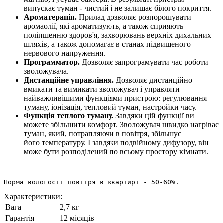
випускає
туман - чистий і не залишає білого покриття.
Ароматерапія.
Прилад дозволяє розпорошувати
аромаолії, які ароматизують, а також сприяють
поліпшенню здоров'я, захворювань верхніх дихальних
шляхів, а
також допомагає в станах підвищеного
нервового напруження.
Программатор.
Дозволяє запрограмувати час роботи
зволожувача.
Дистанційне управління.
Дозволяє дистанційно
вмикати та вимикати зволожувач і управляти
найважливішими функціями пристрою: регулювання
туману,
іонізація, тепловий туман, настройки часу.
Функція теплого туману.
Завдяки цій функції ви
можете збільшити комфорт. Зволожувач швидко нагріває
туман, який, потрапляючи в повітря, збільшує
його
температуру. І завдяки подвійному дифузору, він
може бути розподілений по всьому простору кімнати.
Норма вологості повітря в квартирі - 50-60%.
Характеристики:
Вага
2,7 кг
Гарантія
12 місяців