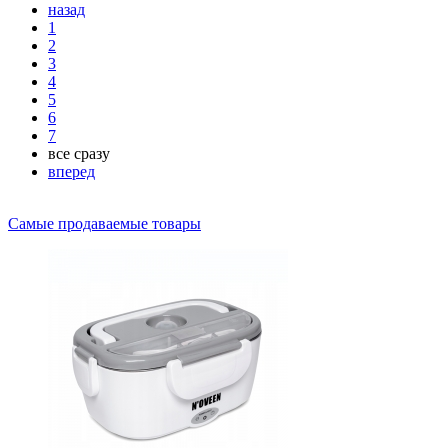
назад
1
2
3
4
5
6
7
все сразу
вперед
Самые продаваемые товары