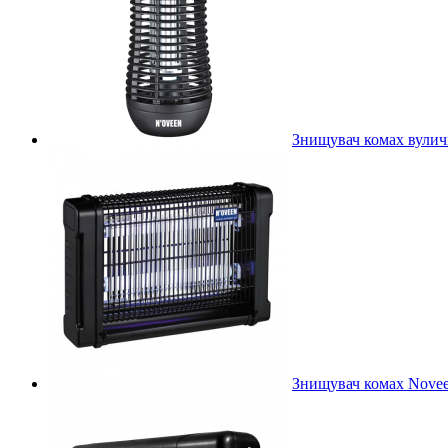
Знищувач комах вулич
Знищувач комах Nove