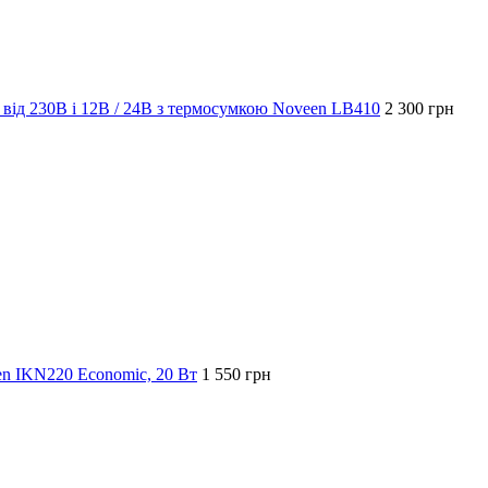
м від 230В і 12В / 24В з термосумкою Noveen LB410
2 300 грн
n IKN220 Economic, 20 Вт
1 550 грн