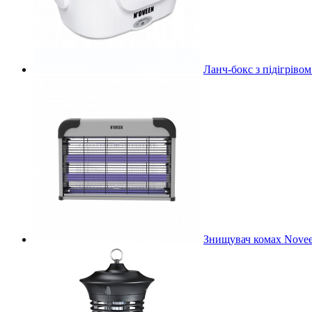
Ланч-бокс з підігріво
Знищувач комах Novee